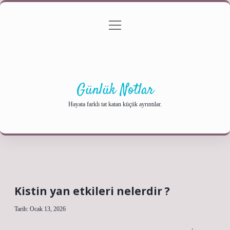
menüyü
Anasayfa
Gizlilik Politikası
Yasal Uyarı
aç
Hakkımızda
Günlük Notlar
Hayata farklı tat katan küçük ayrıntılar.
Kistin yan etkileri nelerdir ?
Tarih: Ocak 13, 2026