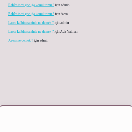
Rahîm ismi çocuğa konulur mu ?
için
admin
Rahîm ismi çocuğa konulur mu ?
için
Aero
Lazca kalbim seninle ne demek ?
için
admin
Lazca kalbim seninle ne demek ?
için
Ada Yalman
Azem ne demek ?
için
admin
eni giriş adresi