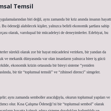
msal Temsil
gulamalarından biri değil, aynı zamanda bir kriz anında insanın hayatt
 Bu ödeneği alabilecek kişiler, yalnızca belirli ekonomik şartlara sahip
rçası olarak, varoluşsal bir mücadeleyi de deneyimlerler. Edebiyat, bu
rler sürekli olarak zor bir hayat mücadelesi verirken, bir yandan da
ğuk ve mekanik dünyasında var olan insanların yalnızca birer iş gücü
kilde, ekonomik krizin ortasında bir bireyi sisteme “yeniden
lında, bir tür “toplumsal temsili” ve “zihinsel direnci” simgeler.
elir; aynı zamanda semboller aracılığıyla, okurun toplumsal yapıları ve
dımcı olur. Kısa Çalışma Ödeneği’ni bir “toplumsal sembol” olarak
sanların hayatta kalmak adına sisteme duydukları bağımlılığı ve