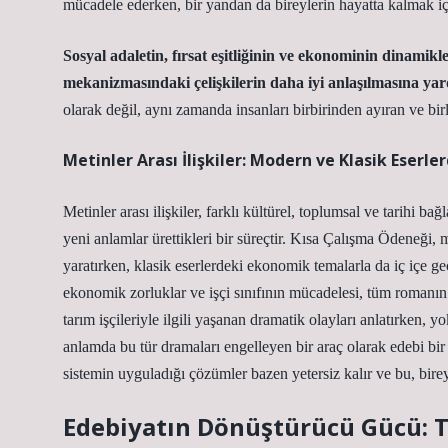
mücadele ederken, bir yandan da bireylerin hayatta kalmak iç
Sosyal adaletin, fırsat eşitliğinin ve ekonominin dinamikler
mekanizmasındaki çelişkilerin daha iyi anlaşılmasına yar
olarak değil, aynı zamanda insanları birbirinden ayıran ve bir
Metinler Arası İlişkiler: Modern ve Klasik Eserl
Metinler arası ilişkiler, farklı kültürel, toplumsal ve tarihi b
yeni anlamlar ürettikleri bir süreçtir. Kısa Çalışma Ödeneği,
yaratırken, klasik eserlerdeki ekonomik temalarla da iç içe g
ekonomik zorluklar ve işçi sınıfının mücadelesi, tüm roman
tarım işçileriyle ilgili yaşanan dramatik olayları anlatırken,
anlamda bu tür dramaları engelleyen bir araç olarak edebi bi
sistemin uyguladığı çözümler bazen yetersiz kalır ve bu, birey
Edebiyatın Dönüştürücü Gücü: To