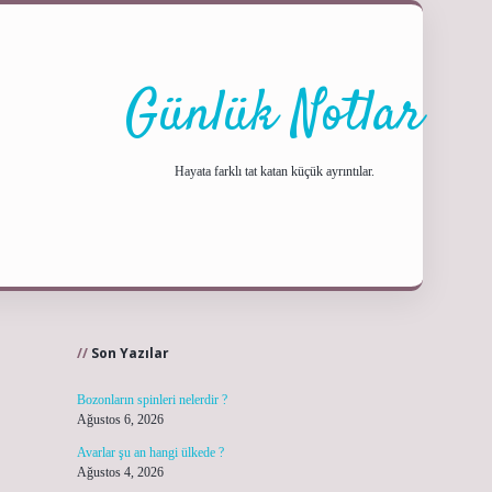
Günlük Notlar
Hayata farklı tat katan küçük ayrıntılar.
Sidebar
ilbet yeni gir
Son Yazılar
Bozonların spinleri nelerdir ?
Ağustos 6, 2026
Avarlar şu an hangi ülkede ?
Ağustos 4, 2026