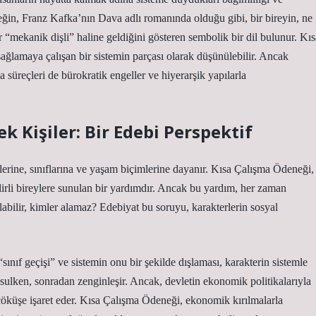
eğin, Franz Kafka’nın Dava adlı romanında olduğu gibi, bir bireyin, ne
r “mekanik dişli” haline geldiğini gösteren sembolik bir dil bulunur. Kıs
ğlamaya çalışan bir sistemin parçası olarak düşünülebilir. Ancak
süreçleri de bürokratik engeller ve hiyerarşik yapılarla
k Kişiler: Bir Edebi Perspektif
lerine, sınıflarına ve yaşam biçimlerine dayanır. Kısa Çalışma Ödeneği,
elirli bireylere sunulan bir yardımdır. Ancak bu yardım, her zaman
labilir, kimler alamaz? Edebiyat bu soruyu, karakterlerin sosyal
nıf geçişi” ve sistemin onu bir şekilde dışlaması, karakterin sistemle
oksulken, sonradan zenginleşir. Ancak, devletin ekonomik politikalarıyla
r çöküşe işaret eder. Kısa Çalışma Ödeneği, ekonomik kırılmalarla