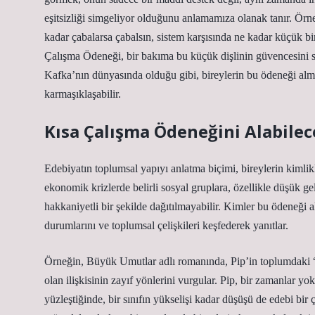
eşitsizliği simgeliyor olduğunu anlamamıza olanak tanır. Örn
kadar çabalarsa çabalsın, sistem karşısında ne kadar küçük bi
Çalışma Ödeneği, bir bakıma bu küçük dişlinin güvencesini sa
Kafka’nın dünyasında olduğu gibi, bireylerin bu ödeneği alma 
karmaşıklaşabilir.
Kısa Çalışma Ödeneğini Alabilece
Edebiyatın toplumsal yapıyı anlatma biçimi, bireylerin kimlik
ekonomik krizlerde belirli sosyal gruplara, özellikle düşük g
hakkaniyetli bir şekilde dağıtılmayabilir. Kimler bu ödeneği a
durumlarını ve toplumsal çelişkileri keşfederek yanıtlar.
Örneğin, Büyük Umutlar adlı romanında, Pip’in toplumdaki “sı
olan ilişkisinin zayıf yönlerini vurgular. Pip, bir zamanlar y
yüzleştiğinde, bir sınıfın yükselişi kadar düşüşü de edebi bi