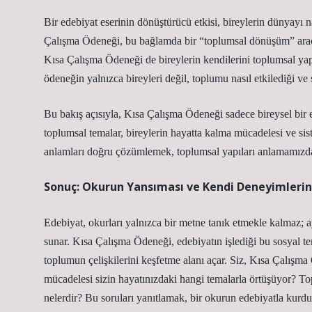
Bir edebiyat eserinin dönüştürücü etkisi, bireylerin dünyayı nas
Çalışma Ödeneği, bu bağlamda bir “toplumsal dönüşüm” aracıd
Kısa Çalışma Ödeneği de bireylerin kendilerini toplumsal ya
ödeneğin yalnızca bireyleri değil, toplumu nasıl etkilediği v
Bu bakış açısıyla, Kısa Çalışma Ödeneği sadece bireysel bir
toplumsal temalar, bireylerin hayatta kalma mücadelesi ve sist
anlamları doğru çözümlemek, toplumsal yapıları anlamamızda 
Sonuç: Okurun Yansıması ve Kendi Deneyimleri
Edebiyat, okurları yalnızca bir metne tanık etmekle kalmaz; 
sunar. Kısa Çalışma Ödeneği, edebiyatın işlediği bu sosyal t
toplumun çelişkilerini keşfetme alanı açar. Siz, Kısa Çalışm
mücadelesi sizin hayatınızdaki hangi temalarla örtüşüyor? To
nelerdir? Bu soruları yanıtlamak, bir okurun edebiyatla kurdu