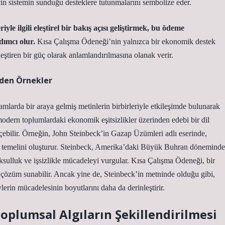
in sistemin sunduğu desteklere tutunmalarını sembolize eder.
iyle ilgili eleştirel bir bakış açısı geliştirmek, bu ödeme
dımcı olur.
Kısa Çalışma Ödeneği’nin yalnızca bir ekonomik destek
leştiren bir güç olarak anlamlandırılmasına olanak verir.
erden Örnekler
ağlamlarda bir araya gelmiş metinlerin birbirleriyle etkileşimde bulunarak
 modern toplumlardaki ekonomik eşitsizlikler üzerinden edebi bir dil
eçebilir. Örneğin, John Steinbeck’in Gazap Üzümleri adlı eserinde,
ın temelini oluşturur. Steinbeck, Amerika’daki Büyük Buhran döneminde
 yoksulluk ve işsizlikle mücadeleyi vurgular. Kısa Çalışma Ödeneği, bir
r çözüm sunabilir. Ancak yine de, Steinbeck’in metninde olduğu gibi,
lerin mücadelesinin boyutlarını daha da derinleştirir.
plumsal Algıların Şekillendirilmesi