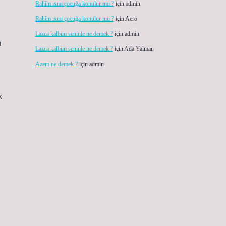
Rahîm ismi çocuğa konulur mu ?
için
admin
Rahîm ismi çocuğa konulur mu ?
için
Aero
Lazca kalbim seninle ne demek ?
için
admin
u
Lazca kalbim seninle ne demek ?
için
Ada Yalman
Azem ne demek ?
için
admin
k