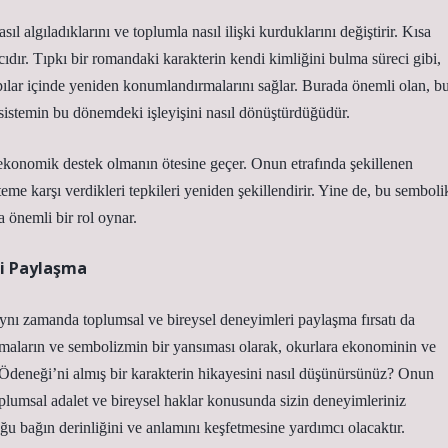
ıl algıladıklarını ve toplumla nasıl ilişki kurduklarını değiştirir. Kısa
ır. Tıpkı bir romandaki karakterin kendi kimliğini bulma süreci gibi,
pılar içinde yeniden konumlandırmalarını sağlar. Burada önemli olan, b
e sistemin bu dönemdeki işleyişini nasıl dönüştürdüğüdür.
 ekonomik destek olmanın ötesine geçer. Onun etrafında şekillenen
eme karşı verdikleri tepkileri yeniden şekillendirir. Yine de, bu semboli
önemli bir rol oynar.
ni Paylaşma
aynı zamanda toplumsal ve bireysel deneyimleri paylaşma fırsatı da
emaların ve sembolizmin bir yansıması olarak, okurlara ekonominin ve
a Ödeneği’ni almış bir karakterin hikayesini nasıl düşünürsünüz? Onun
plumsal adalet ve bireysel haklar konusunda sizin deneyimleriniz
ğu bağın derinliğini ve anlamını keşfetmesine yardımcı olacaktır.