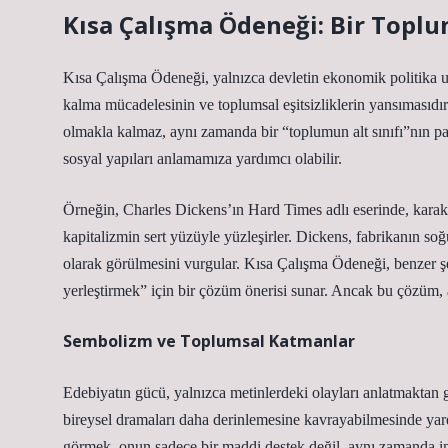
Kısa Çalışma Ödeneği: Bir Toplu
Kısa Çalışma Ödeneği, yalnızca devletin ekonomik politika uy
kalma mücadelesinin ve toplumsal eşitsizliklerin yansımasıdır.
olmakla kalmaz, aynı zamanda bir “toplumun alt sınıfı”nın pa
sosyal yapıları anlamamıza yardımcı olabilir.
Örneğin, Charles Dickens’ın Hard Times adlı eserinde, karakte
kapitalizmin sert yüzüyle yüzleşirler. Dickens, fabrikanın so
olarak görülmesini vurgular. Kısa Çalışma Ödeneği, benzer şe
yerleştirmek” için bir çözüm önerisi sunar. Ancak bu çözüm, as
Sembolizm ve Toplumsal Katmanlar
Edebiyatın gücü, yalnızca metinlerdeki olayları anlatmaktan g
bireysel dramaları daha derinlemesine kavrayabilmesinde yar
görmek, onun sadece bir maddi destek değil, aynı zamanda in