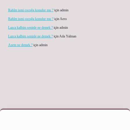
Rahîm ismi çocuğa konulur mu ?
için
admin
Rahîm ismi çocuğa konulur mu ?
için
Aero
Lazca kalbim seninle ne demek ?
için
admin
Lazca kalbim seninle ne demek ?
için
Ada Yalman
Azem ne demek ?
için
admin
ni giriş adresi