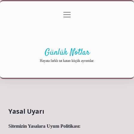
menüyü
Anasayfa
Gizlilik Politikası
Yasal Uyarı
aç
Hakkımızda
Günlük Notlar
Hayata farklı tat katan küçük ayrıntılar.
Yasal Uyarı
Sitemizin Yasalara Uyum Politikası: