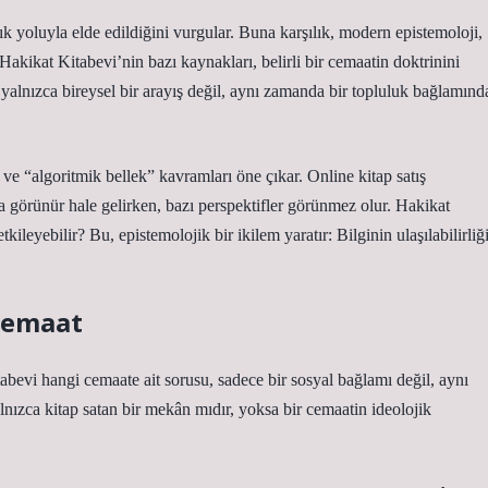
ık yoluyla elde edildiğini vurgular. Buna karşılık, modern epistemoloji,
Hakikat Kitabevi’nin bazı kaynakları, belirli bir cemaatin doktrinini
i yalnızca bireysel bir arayış değil, aynı zamanda bir topluluk bağlamınd
i ve “algoritmik bellek” kavramları öne çıkar. Online kitap satış
ha görünür hale gelirken, bazı perspektifler görünmez olur. Hakikat
tkileyebilir? Bu, epistemolojik bir ikilem yaratır: Bilginin ulaşılabilirliği
 Cemaat
tabevi hangi cemaate ait sorusu, sadece bir sosyal bağlamı değil, aynı
lnızca kitap satan bir mekân mıdır, yoksa bir cemaatin ideolojik