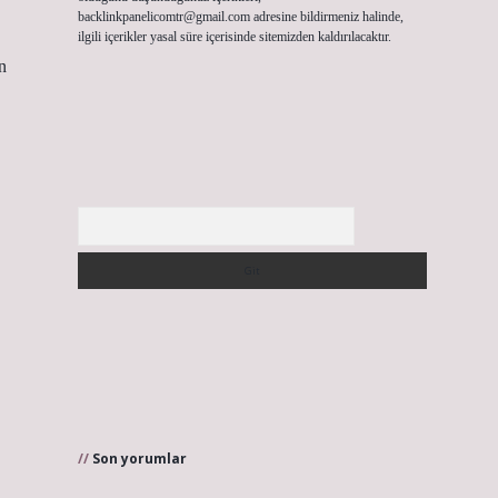
backlinkpanelicomtr@gmail.com
adresine bildirmeniz halinde,
ilgili içerikler yasal süre içerisinde sitemizden kaldırılacaktır.
n
Arama
Son yorumlar