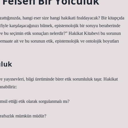
 Felsefi Bir Yolculuk
 uzattığınızda, hangi eser size hangi hakikati fısıldayacak? Bir kitapçıda
iyle karşılaşacağınızı bilmek, epistemolojik bir soruyu beraberinde
, ve bu seçimin etik sonuçları nelerdir?” Hakikat Kitabevi bu sorunun
emaate ait ve bu sorunun etik, epistemolojik ve ontolojik boyutları
uluk
 ve yayınevleri, bilgi üretiminde birer etik sorumluluk taşır. Hakikat
nabiliriz:
msil ettiği etik olarak sorgulanmalı mı?
a tarafsızlık mümkün müdür?