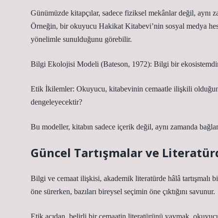
Günümüzde kitapçılar, sadece fiziksel mekânlar değil, aynı za
Örneğin, bir okuyucu Hakikat Kitabevi’nin sosyal medya hesap
yönelimle sunulduğunu görebilir.
Bilgi Ekolojisi Modeli (Bateson, 1972): Bilgi bir ekosistemdir
Etik İkilemler: Okuyucu, kitabevinin cemaatle ilişkili olduğun
dengeleyecektir?
Bu modeller, kitabın sadece içerik değil, aynı zamanda bağlam 
Güncel Tartışmalar ve Literatür
Bilgi ve cemaat ilişkisi, akademik literatürde hâlâ tartışmalı b
öne sürerken, bazıları bireysel seçimin öne çıktığını savunur.
Etik açıdan, belirli bir cemaatin literatürünü yaymak, okuyu