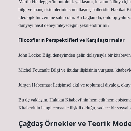
Martin Heidegger’in ontolojik yaklaşımı, insanın “dünya için
bilgi ve inanç sistemlerinin somutlaşmış halleridir. Hakikat Ki
ideolojik bir zemine sahip olur. Bu bağlamda, ontoloji yalnız
dünyayı nasıl deneyimleyeceğini şekillendirir mi?
Filozofların Perspektifleri ve Karşılaştırmalar
John Locke: Bilgi deneyimden gelir, dolayısıyla bir kitabevini
Michel Foucault: Bilgi ve iktidar ilişkisinin vurgusu, kitabevl
Jürgen Habermas: İletişimsel akıl ve toplumsal diyalog, okuyuc
Bu üç yaklaşım, Hakikat Kitabevi’nin hem etik hem epistemoloj
Kitabevinin hangi cemaatle ilişkili olduğu, sadece bir sosyal g
Çağdaş Örnekler ve Teorik Mode