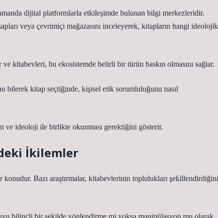
manda dijital platformlarla etkileşimde bulunan bilgi merkezleridir.
ları veya çevrimiçi mağazasını inceleyerek, kitapların hangi ideolojik
 ve kitabevleri, bu ekosistemde belirli bir türün baskın olmasını sağlar.
u bilerek kitap seçtiğinde, kişisel etik sorumluluğunu nasıl
ve ideoloji ile birlikte okunması gerektiğini gösterir.
deki İkilemler
ir konudur. Bazı araştırmalar, kitabevlerinin toplulukları şekillendirdiğin
cuyu bilinçli bir şekilde yönlendirme mi yoksa manipülasyon mu olarak