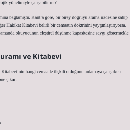
jik yönelimiyle çatışabilir mi?
ına bağlamıştır. Kant’a göre, bir birey doğruyu arama iradesine sahip
ğer Hakikat Kitabevi belirli bir cemaatin doktrinini yaygınlaştırıyorsa,
nı zamanda okuyucunun eleştirel düşünme kapasitesine saygı göstermekle
Kuramı ve Kitabevi
at Kitabevi’nin hangi cemaatle ilişkili olduğunu anlamaya çalışırken
öne çıkar:
?