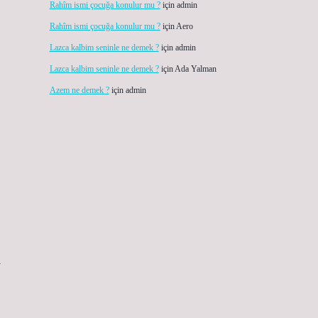
Rahîm ismi çocuğa konulur mu ?
için
admin
Rahîm ismi çocuğa konulur mu ?
için
Aero
Lazca kalbim seninle ne demek ?
için
admin
Lazca kalbim seninle ne demek ?
için
Ada Yalman
Azem ne demek ?
için
admin
i