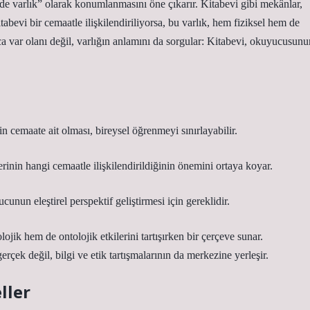
de varlık” olarak konumlanmasını öne çıkarır. Kitabevi gibi mekânlar,
tabevi bir cemaatle ilişkilendiriliyorsa, bu varlık, hem fiziksel hem de
ca var olanı değil, varlığın anlamını da sorgular: Kitabevi, okuyucusunu
n cemaate ait olması, bireysel öğrenmeyi sınırlayabilir.
erinin hangi cemaatle ilişkilendirildiğinin önemini ortaya koyar.
unun eleştirel perspektif geliştirmesi için gereklidir.
ik hem de ontolojik etkilerini tartışırken bir çerçeve sunar.
erçek değil, bilgi ve etik tartışmalarının da merkezine yerleşir.
ller