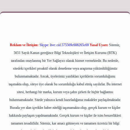
bet yeni giriş adresi
Reklam ve İletişim:
Skype: live:.cid.575569c608265c69
Yasal Uyarı:
Sitemiz,
5651 Sayılı Kanun gereğince Bilgi Teknolojileri ve İletişim Kurumu (BTK)
tarafından onaylanmış bir Yer Sağlayıcı olarak hizmet vermektedir. Bu nedenle,
sitedeki içerikleri proaktif olarak denetleme veya araştırma yükümlülüğümüz
bulunmamaktadır. Ancak, üyelerimiz yazdıkları içeriklerin sorumluluğunu
taşımakta olup, siteye üye olarak bu sorumluluğu kabul etmiş sayılırlar. Bu internet
sitesi, herhangi bir marka, kurum veya şahıs şirketi ile hiçbir bağlantısı
bulunmamaktadır. Sitede yalnızca kendi hazırladığımız makaleler paylaşılmaktadır.
Burada yer alan içerikler haber niteliği taşımamakta olup, gerçek kurum ve kişiler
hakkında paylaşım yapılmamaktadır. Gerçek kurum ve kişiler ile isim benzerlikleri
tamamen tesadüfidir. Sitemiz, kar amacı gütmeyen ve tamamen ücretsiz bir bilgi