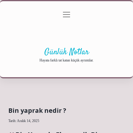
menüyü
Anasayfa
Gizlilik Politikası
Yasal Uyarı
aç
Hakkımızda
Günlük Notlar
Hayata farklı tat katan küçük ayrıntılar.
Bin yaprak nedir ?
Tarih: Aralık 14, 2025