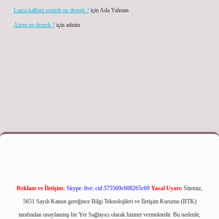
Lazca kalbim seninle ne demek ?
için
Ada Yalman
Azem ne demek ?
için
admin
giriş adresi
Reklam ve İletişim:
Skype: live:.cid.575569c608265c69
Yasal Uyarı:
Sitemiz,
5651 Sayılı Kanun gereğince Bilgi Teknolojileri ve İletişim Kurumu (BTK)
tarafından onaylanmış bir Yer Sağlayıcı olarak hizmet vermektedir. Bu nedenle,