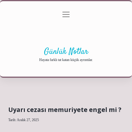
menüyü
Anasayfa
Gizlilik Politikası
Yasal Uyarı
aç
Hakkımızda
Günlük Notlar
Hayata farklı tat katan küçük ayrıntılar.
Uyarı cezası memuriyete engel mi ?
Tarih: Aralık 27, 2025