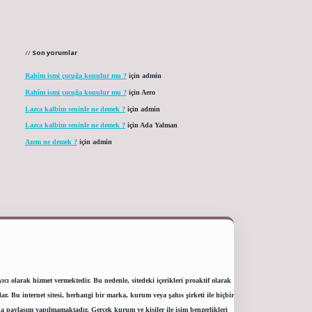
Son yorumlar
Rahîm ismi çocuğa konulur mu ?
için
admin
Rahîm ismi çocuğa konulur mu ?
için
Aero
Lazca kalbim seninle ne demek ?
için
admin
Lazca kalbim seninle ne demek ?
için
Ada Yalman
Azem ne demek ?
için
admin
ı olarak hizmet vermektedir. Bu nedenle, sitedeki içerikleri proaktif olarak
 Bu internet sitesi, herhangi bir marka, kurum veya şahıs şirketi ile hiçbir
a paylaşım yapılmamaktadır. Gerçek kurum ve kişiler ile isim benzerlikleri