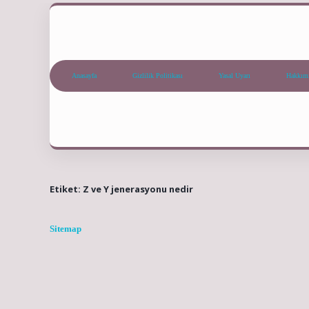
Anasayfa
Gizlilik Politikası
Yasal Uyarı
Hakkım
Etiket:
Z ve Y jenerasyonu nedir
Sitemap