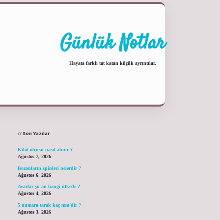
Günlük Notlar
Hayata farklı tat katan küçük ayrıntılar.
Sidebar
ilbet yeni giriş adresi
Son Yazılar
Kilot ölçüsü nasıl alınır ?
Ağustos 7, 2026
Bozonların spinleri nelerdir ?
Ağustos 6, 2026
Avarlar şu an hangi ülkede ?
Ağustos 4, 2026
5 numara tarak kaç mm’dir ?
Ağustos 3, 2026