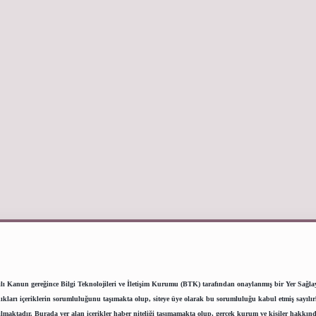
lı Kanun gereğince Bilgi Teknolojileri ve İletişim Kurumu (BTK) tarafından onaylanmış bir Yer Sağlayıc
ı içeriklerin sorumluluğunu taşımakta olup, siteye üye olarak bu sorumluluğu kabul etmiş sayılırlar.
lmaktadır. Burada yer alan içerikler haber niteliği taşımamakta olup, gerçek kurum ve kişiler hakkınd