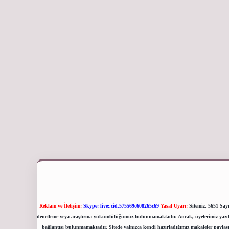
Reklam ve İletişim:
Skype: live:.cid.575569c608265c69
Yasal Uyarı:
Sitemiz, 5651 Sayı
denetleme veya araştırma yükümlülüğümüz bulunmamaktadır. Ancak, üyelerimiz yazdıklar
bağlantısı bulunmamaktadır. Sitede yalnızca kendi hazırladığımız makaleler paylaşı