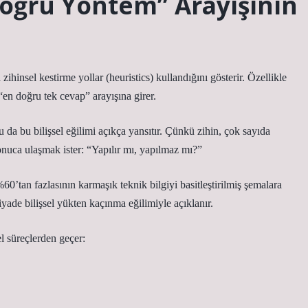
 “Doğru Yöntem” Arayışının
a zihinsel kestirme yollar (heuristics) kullandığını gösterir. Özellikle
en doğru tek cevap” arayışına girer.
a bu bilişsel eğilimi açıkça yansıtır. Çünkü zihin, çok sayıda
onuca ulaşmak ister: “Yapılır mı, yapılmaz mı?”
%60’tan fazlasının karmaşık teknik bilgiyi basitleştirilmiş şemalara
yade bilişsel yükten kaçınma eğilimiyle açıklanır.
 süreçlerden geçer: