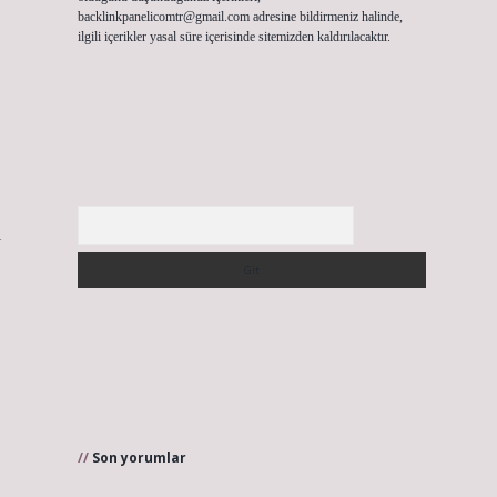
backlinkpanelicomtr@gmail.com
adresine bildirmeniz halinde,
ilgili içerikler yasal süre içerisinde sitemizden kaldırılacaktır.
Arama
ı
Son yorumlar