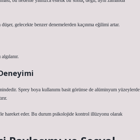
anması, bu nedenle yalnızca estetik bir sonuç değil, aynı zamanda
n düşer, gelecekte benzer denemelerden kaçınma eğilimi artar.
algılanır.
 Deneyimi
limindedir. Sprey boya kullanımı basit görünse de alüminyum yüzeylerde
rır.
 hareket eder. Bu durum psikolojide kontrol illüzyonu olarak