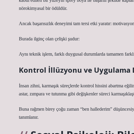
kabul edilen bir yüzeyin sprey boya ile başarılı şekilde kapl
nörokimyasal bir ödüldür.
Ancak başarısızlık deneyimi tam tersi etki yaratır: motivasyo
Burada ilginç olan çelişki şudur:
Aynı teknik işlem, farklı duygusal durumlarda tamamen farklı 
Kontrol İllüzyonu ve Uygulama
İnsan zihni, karmaşık süreçlerde kontrol hissini abartma eği
astar, zımpara ve tutunma gibi değişkenler süreci karmaşıklaştı
Buna rağmen birey çoğu zaman “ben hallederim” düşüncesiyle
tanımlanır.