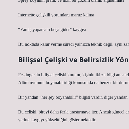
Sprey boyanın pratik ve hızlı bir çözüm olarak algılanması
İnternette çelişkili yorumlara maruz kalma
“Yanlış yaparsam boşa gider” kaygısı
Bu noktada karar verme süreci yalnızca teknik değil, aynı zam
Bilişsel Çelişki ve Belirsizlik Yö
Festinger’in bilişsel çelişki kuramı, kişinin iki zıt bilgi arası
Alüminyumun boyanabilirliği konusunda da benzer bir durum
Bir yandan “her şey boyanabilir” bilgisi vardır, diğer yandan 
Bu çelişki, bireyi daha fazla araştırmaya iter. Ancak güncel ar
yerine kaygıyı yükselttiğini göstermektedir.