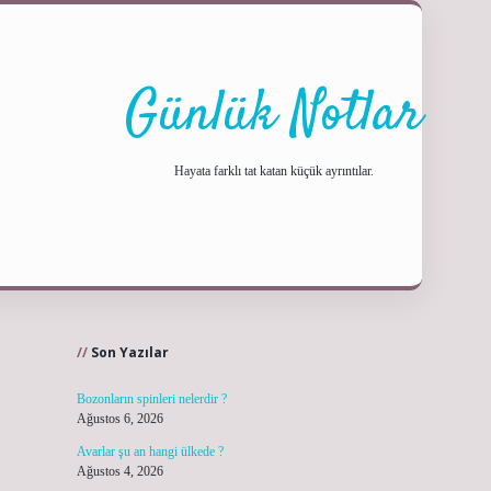
Günlük Notlar
Hayata farklı tat katan küçük ayrıntılar.
Sidebar
ilbet yeni giri
Son Yazılar
Bozonların spinleri nelerdir ?
Ağustos 6, 2026
Avarlar şu an hangi ülkede ?
Ağustos 4, 2026