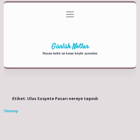
menüyü
Anasayfa
Gizlilik Politikası
Yasal Uyarı
aç
Hakkımızda
Günlük Notlar
Hayata farklı tat katan küçük ayrıntılar.
Etiket:
Ulus Sosyete Pazarı nereye taşındı
Sitemap