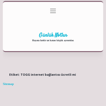
menüyü
Anasayfa
Gizlilik Politikası
Yasal Uyarı
aç
Hakkımızda
Günlük Notlar
Hayata farklı tat katan küçük ayrıntılar.
Etiket:
TOGG internet bağlantısı ücretli mi
Sitemap