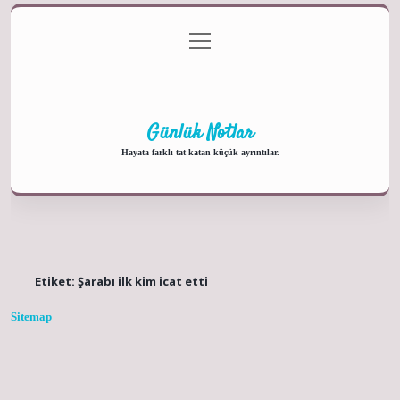
menüyü
Anasayfa
Gizlilik Politikası
Yasal Uyarı
aç
Hakkımızda
Günlük Notlar
Hayata farklı tat katan küçük ayrıntılar.
Etiket:
Şarabı ilk kim icat etti
Sitemap