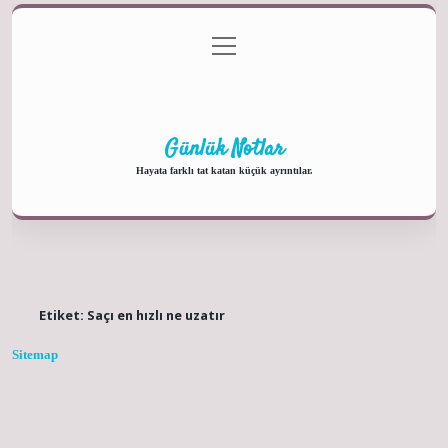
menüyü
Anasayfa
Gizlilik Politikası
Yasal Uyarı
aç
Hakkımızda
Günlük Notlar
Hayata farklı tat katan küçük ayrıntılar.
Etiket:
Saçı en hızlı ne uzatır
Sitemap