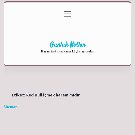
menüyü
Anasayfa
Gizlilik Politikası
Yasal Uyarı
aç
Hakkımızda
Günlük Notlar
Hayata farklı tat katan küçük ayrıntılar.
Etiket:
Red Bull içmek haram mıdır
Sitemap