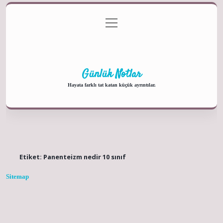
menüyü
Anasayfa
Gizlilik Politikası
Yasal Uyarı
aç
Hakkımızda
Günlük Notlar
Hayata farklı tat katan küçük ayrıntılar.
Etiket:
Panenteizm nedir 10 sınıf
Sitemap