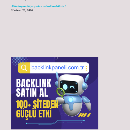
Alüminyum folyo yerine ne kullanabiliriz ?
Haziran 29, 2026