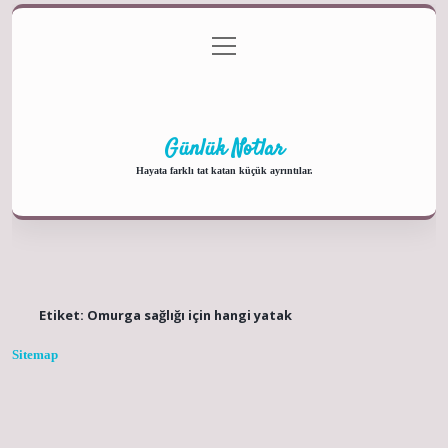
menüyü
Anasayfa
Gizlilik Politikası
Yasal Uyarı
aç
Hakkımızda
Günlük Notlar
Hayata farklı tat katan küçük ayrıntılar.
Etiket:
Omurga sağlığı için hangi yatak
Sitemap