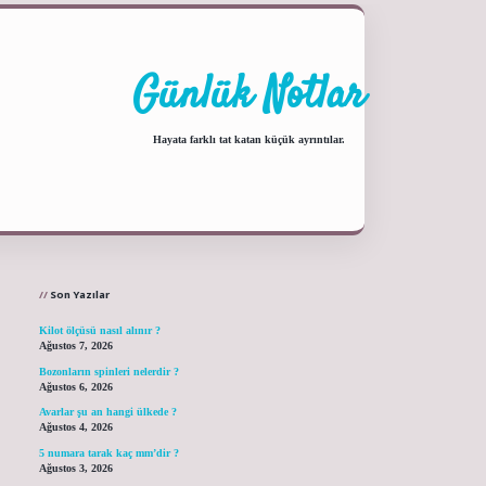
Günlük Notlar
Hayata farklı tat katan küçük ayrıntılar.
Sidebar
ilbet yeni giriş adresi
Son Yazılar
Kilot ölçüsü nasıl alınır ?
Ağustos 7, 2026
Bozonların spinleri nelerdir ?
Ağustos 6, 2026
Avarlar şu an hangi ülkede ?
Ağustos 4, 2026
5 numara tarak kaç mm’dir ?
Ağustos 3, 2026