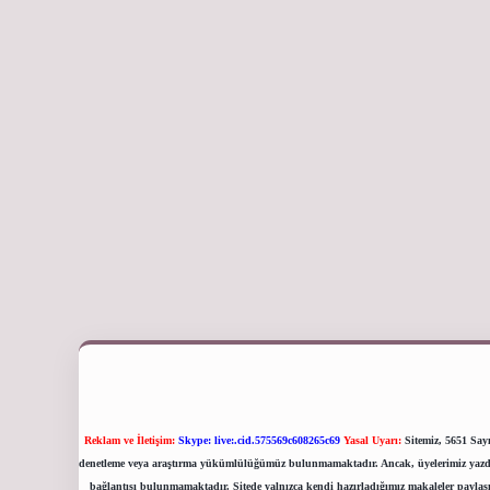
Reklam ve İletişim:
Skype: live:.cid.575569c608265c69
Yasal Uyarı:
Sitemiz, 5651 Sayı
denetleme veya araştırma yükümlülüğümüz bulunmamaktadır. Ancak, üyelerimiz yazdıklar
bağlantısı bulunmamaktadır. Sitede yalnızca kendi hazırladığımız makaleler paylaşı