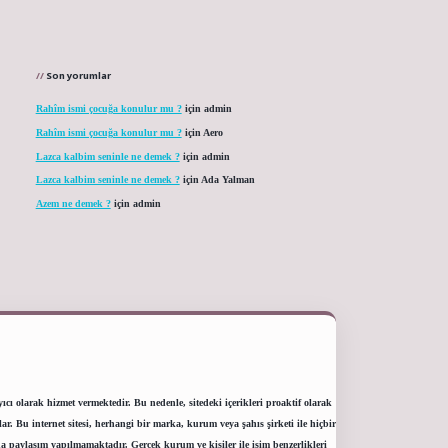
Son yorumlar
Rahîm ismi çocuğa konulur mu ?
için
admin
Rahîm ismi çocuğa konulur mu ?
için
Aero
Lazca kalbim seninle ne demek ?
için
admin
Lazca kalbim seninle ne demek ?
için
Ada Yalman
Azem ne demek ?
için
admin
ı olarak hizmet vermektedir. Bu nedenle, sitedeki içerikleri proaktif olarak
 Bu internet sitesi, herhangi bir marka, kurum veya şahıs şirketi ile hiçbir
a paylaşım yapılmamaktadır. Gerçek kurum ve kişiler ile isim benzerlikleri