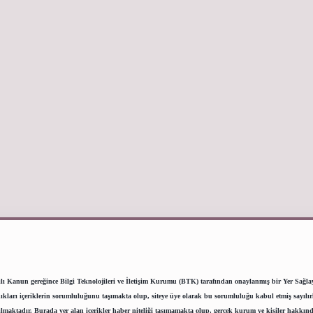
lı Kanun gereğince Bilgi Teknolojileri ve İletişim Kurumu (BTK) tarafından onaylanmış bir Yer Sağlayıc
ı içeriklerin sorumluluğunu taşımakta olup, siteye üye olarak bu sorumluluğu kabul etmiş sayılırlar.
lmaktadır. Burada yer alan içerikler haber niteliği taşımamakta olup, gerçek kurum ve kişiler hakkınd