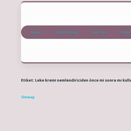
Anasayfa
Gizlilik Politikası
Yasal Uyarı
Hakkım
Etiket:
Leke kremi nemlendiriciden önce mi sonra mı kulla
Sitemap