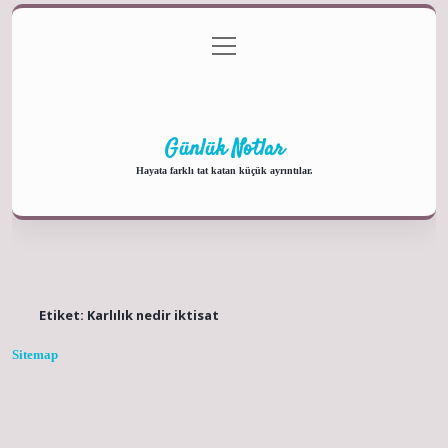
menüyü
Anasayfa
Gizlilik Politikası
Yasal Uyarı
aç
Hakkımızda
Günlük Notlar
Hayata farklı tat katan küçük ayrıntılar.
Etiket:
Karlılık nedir iktisat
Sitemap