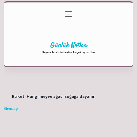
menüyü
Anasayfa
Gizlilik Politikası
Yasal Uyarı
aç
Hakkımızda
Günlük Notlar
Hayata farklı tat katan küçük ayrıntılar.
Etiket:
Hangi meyve ağacı soğuğa dayanır
Sitemap