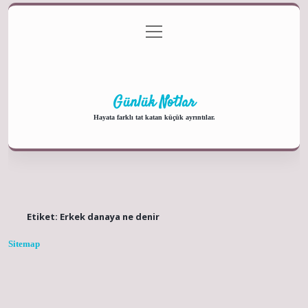
menüyü
Anasayfa
Gizlilik Politikası
Yasal Uyarı
aç
Hakkımızda
Günlük Notlar
Hayata farklı tat katan küçük ayrıntılar.
Etiket:
Erkek danaya ne denir
Sitemap