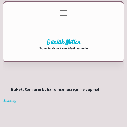
menüyü
Anasayfa
Gizlilik Politikası
Yasal Uyarı
aç
Hakkımızda
Günlük Notlar
Hayata farklı tat katan küçük ayrıntılar.
Etiket:
Camların buhar olmamasi için ne yapmalı
Sitemap