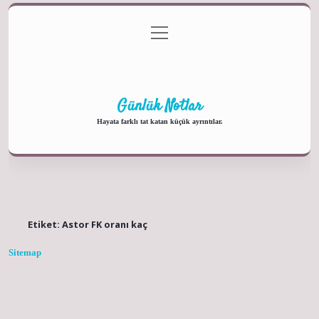
menüyü
Anasayfa
Gizlilik Politikası
Yasal Uyarı
aç
Hakkımızda
Günlük Notlar
Hayata farklı tat katan küçük ayrıntılar.
Etiket:
Astor FK oranı kaç
Sitemap