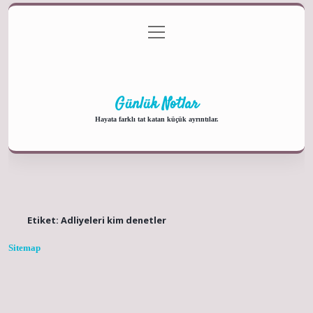
menüyü
Anasayfa
Gizlilik Politikası
Yasal Uyarı
aç
Hakkımızda
Günlük Notlar
Hayata farklı tat katan küçük ayrıntılar.
Etiket:
Adliyeleri kim denetler
Sitemap