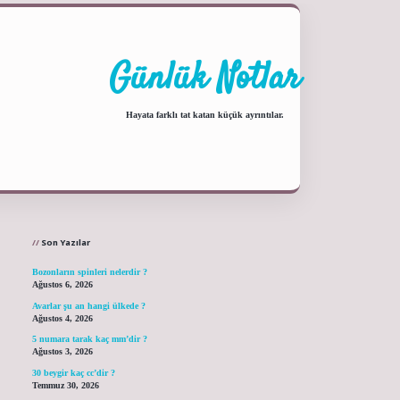
Günlük Notlar
Hayata farklı tat katan küçük ayrıntılar.
Sidebar
ilbet yeni giriş adresi
Son Yazılar
Bozonların spinleri nelerdir ?
Ağustos 6, 2026
Avarlar şu an hangi ülkede ?
Ağustos 4, 2026
5 numara tarak kaç mm’dir ?
Ağustos 3, 2026
30 beygir kaç cc’dir ?
Temmuz 30, 2026