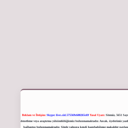
Reklam ve İletişim:
Skype: live:.cid.575569c608265c69
Yasal Uyarı:
Sitemiz, 5651 Sayı
denetleme veya araştırma yükümlülüğümüz bulunmamaktadır. Ancak, üyelerimiz yazdıklar
bağlantısı bulunmamaktadır. Sitede yalnızca kendi hazırladığımız makaleler paylaşı