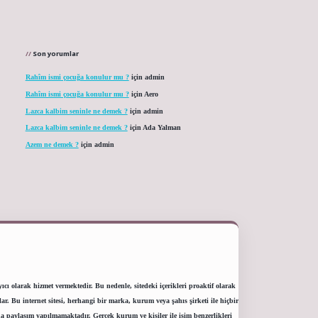
Son yorumlar
Rahîm ismi çocuğa konulur mu ?
için
admin
Rahîm ismi çocuğa konulur mu ?
için
Aero
Lazca kalbim seninle ne demek ?
için
admin
Lazca kalbim seninle ne demek ?
için
Ada Yalman
Azem ne demek ?
için
admin
ı olarak hizmet vermektedir. Bu nedenle, sitedeki içerikleri proaktif olarak
 Bu internet sitesi, herhangi bir marka, kurum veya şahıs şirketi ile hiçbir
a paylaşım yapılmamaktadır. Gerçek kurum ve kişiler ile isim benzerlikleri