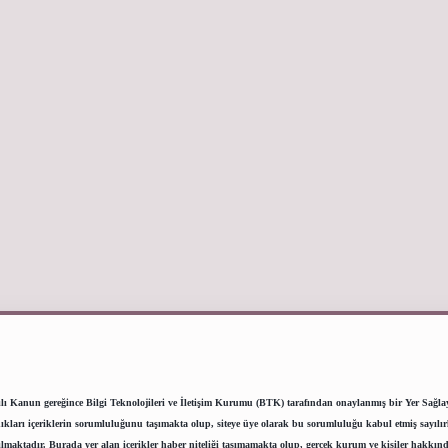
lı Kanun gereğince Bilgi Teknolojileri ve İletişim Kurumu (BTK) tarafından onaylanmış bir Yer Sağlayıc
ı içeriklerin sorumluluğunu taşımakta olup, siteye üye olarak bu sorumluluğu kabul etmiş sayılırlar.
lmaktadır. Burada yer alan içerikler haber niteliği taşımamakta olup, gerçek kurum ve kişiler hakkınd