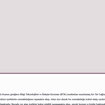
lı Kanun gereğince Bilgi Teknolojileri ve İletişim Kurumu (BTK) tarafından onaylanmış bir Yer Sağlayıc
ı içeriklerin sorumluluğunu taşımakta olup, siteye üye olarak bu sorumluluğu kabul etmiş sayılırlar.
lmaktadır. Burada yer alan içerikler haber niteliği taşımamakta olup, gerçek kurum ve kişiler hakkınd