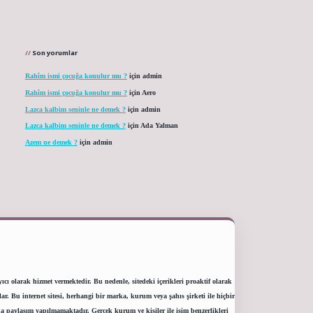
Son yorumlar
Rahîm ismi çocuğa konulur mu ?
için
admin
Rahîm ismi çocuğa konulur mu ?
için
Aero
Lazca kalbim seninle ne demek ?
için
admin
Lazca kalbim seninle ne demek ?
için
Ada Yalman
Azem ne demek ?
için
admin
ı olarak hizmet vermektedir. Bu nedenle, sitedeki içerikleri proaktif olarak
 Bu internet sitesi, herhangi bir marka, kurum veya şahıs şirketi ile hiçbir
a paylaşım yapılmamaktadır. Gerçek kurum ve kişiler ile isim benzerlikleri