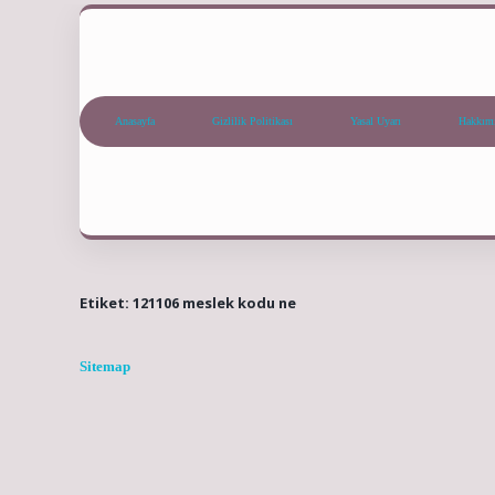
Anasayfa
Gizlilik Politikası
Yasal Uyarı
Hakkım
Etiket:
121106 meslek kodu ne
Sitemap