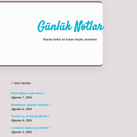
Günlük Notlar
Hayata farklı tat katan küçük ayrıntılar.
Sidebar
ilbet yeni giriş adresi
Son Yazılar
Kilot ölçüsü nasıl alınır ?
Ağustos 7, 2026
Bozonların spinleri nelerdir ?
Ağustos 6, 2026
Avarlar şu an hangi ülkede ?
Ağustos 4, 2026
5 numara tarak kaç mm’dir ?
Ağustos 3, 2026