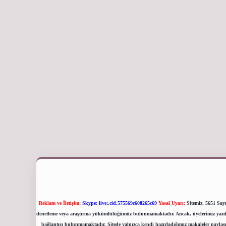
Reklam ve İletişim:
Skype: live:.cid.575569c608265c69
Yasal Uyarı:
Sitemiz, 5651 Sayı
denetleme veya araştırma yükümlülüğümüz bulunmamaktadır. Ancak, üyelerimiz yazdıklar
bağlantısı bulunmamaktadır. Sitede yalnızca kendi hazırladığımız makaleler paylaşı