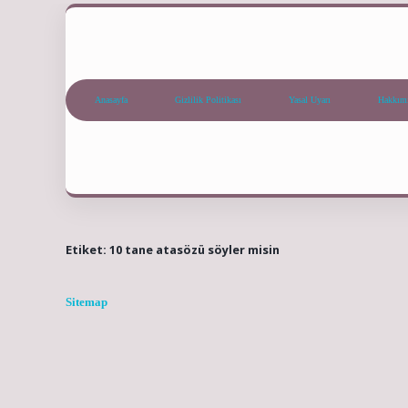
Anasayfa
Gizlilik Politikası
Yasal Uyarı
Hakkım
Etiket:
10 tane atasözü söyler misin
Sitemap