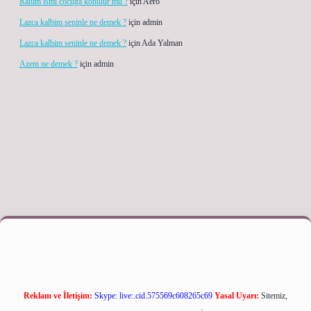
Rahîm ismi çocuğa konulur mu ?
için
Aero
Lazca kalbim seninle ne demek ?
için
admin
Lazca kalbim seninle ne demek ?
için
Ada Yalman
Azem ne demek ?
için
admin
 adresi
Reklam ve İletişim:
Skype: live:.cid.575569c608265c69
Yasal Uyarı:
Sitemiz,