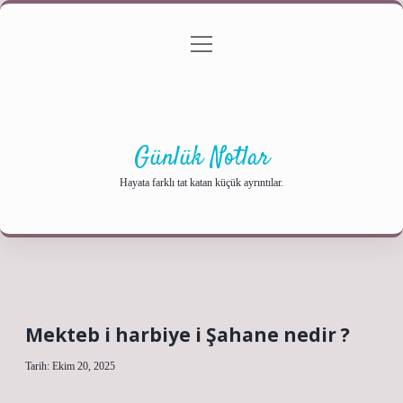
menüyü
Anasayfa
Gizlilik Politikası
Yasal Uyarı
aç
Hakkımızda
Günlük Notlar
Hayata farklı tat katan küçük ayrıntılar.
Mekteb i harbiye i Şahane nedir ?
Tarih: Ekim 20, 2025