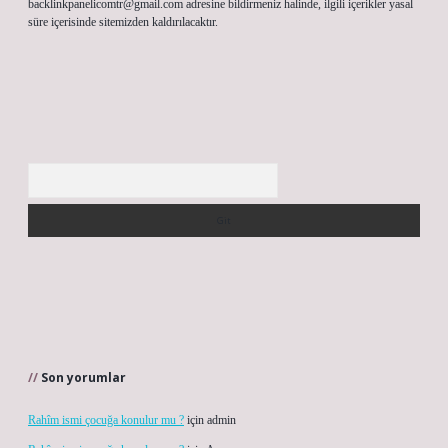
backlinkpanelicomtr@gmail.com
adresine bildirmeniz halinde, ilgili içerikler yasal
süre içerisinde sitemizden kaldırılacaktır.
Arama
Son yorumlar
Rahîm ismi çocuğa konulur mu ?
için
admin