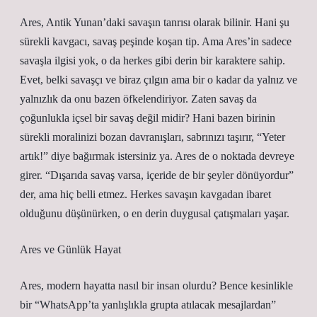
Ares, Antik Yunan’daki savaşın tanrısı olarak bilinir. Hani şu
sürekli kavgacı, savaş peşinde koşan tip. Ama Ares’in sadece
savaşla ilgisi yok, o da herkes gibi derin bir karaktere sahip.
Evet, belki savaşçı ve biraz çılgın ama bir o kadar da yalnız ve
yalnızlık da onu bazen öfkelendiriyor. Zaten savaş da
çoğunlukla içsel bir savaş değil midir? Hani bazen birinin
sürekli moralinizi bozan davranışları, sabrınızı taşırır, “Yeter
artık!” diye bağırmak istersiniz ya. Ares de o noktada devreye
girer. “Dışarıda savaş varsa, içeride de bir şeyler dönüyordur”
der, ama hiç belli etmez. Herkes savaşın kavgadan ibaret
olduğunu düşünürken, o en derin duygusal çatışmaları yaşar.
Ares ve Günlük Hayat
Ares, modern hayatta nasıl bir insan olurdu? Bence kesinlikle
bir “WhatsApp’ta yanlışlıkla grupta atılacak mesajlardan”