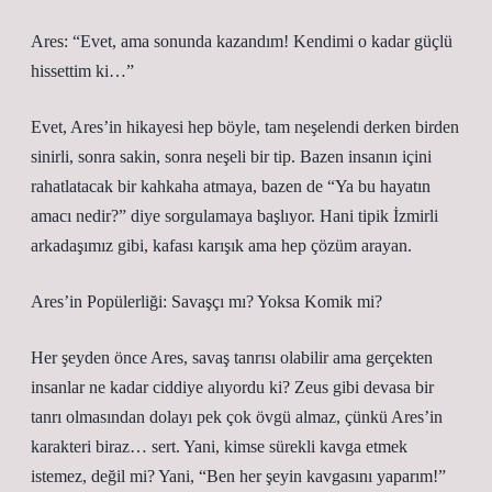
Ares: “Evet, ama sonunda kazandım! Kendimi o kadar güçlü
hissettim ki…”
Evet, Ares’in hikayesi hep böyle, tam neşelendi derken birden
sinirli, sonra sakin, sonra neşeli bir tip. Bazen insanın içini
rahatlatacak bir kahkaha atmaya, bazen de “Ya bu hayatın
amacı nedir?” diye sorgulamaya başlıyor. Hani tipik İzmirli
arkadaşımız gibi, kafası karışık ama hep çözüm arayan.
Ares’in Popülerliği: Savaşçı mı? Yoksa Komik mi?
Her şeyden önce Ares, savaş tanrısı olabilir ama gerçekten
insanlar ne kadar ciddiye alıyordu ki? Zeus gibi devasa bir
tanrı olmasından dolayı pek çok övgü almaz, çünkü Ares’in
karakteri biraz… sert. Yani, kimse sürekli kavga etmek
istemez, değil mi? Yani, “Ben her şeyin kavgasını yaparım!”