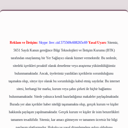
riş adresi
Reklam ve İletişim:
Skype: live:.cid.575569c608265c69
Yasal Uyarı:
Sitemiz,
5651 Sayılı Kanun gereğince Bilgi Teknolojileri ve İletişim Kurumu (BTK)
tarafından onaylanmış bir Yer Sağlayıcı olarak hizmet vermektedir. Bu nedenle,
sitedeki içerikleri proaktif olarak denetleme veya araştırma yükümlülüğümüz
bulunmamaktadır. Ancak, üyelerimiz yazdıkları içeriklerin sorumluluğunu
taşımakta olup, siteye üye olarak bu sorumluluğu kabul etmiş sayılırlar. Bu internet
sitesi, herhangi bir marka, kurum veya şahıs şirketi ile hiçbir bağlantısı
bulunmamaktadır. Sitede yalnızca kendi hazırladığımız makaleler paylaşılmaktadır.
Burada yer alan içerikler haber niteliği taşımamakta olup, gerçek kurum ve kişiler
hakkında paylaşım yapılmamaktadır. Gerçek kurum ve kişiler ile isim benzerlikleri
tamamen tesadüfidir. Sitemiz, kar amacı gütmeyen ve tamamen ücretsiz bir bilgi
paylaşım platformudur. Hukuka ve yasal düzenlemelere aykırı olduğunu