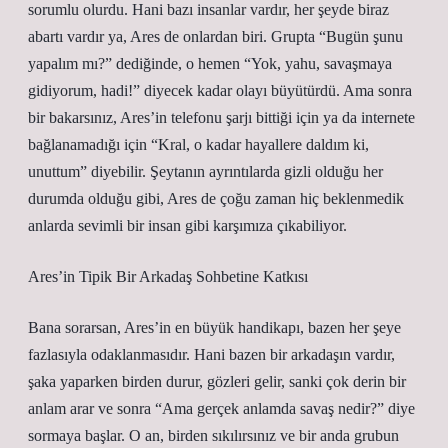
sorumlu olurdu. Hani bazı insanlar vardır, her şeyde biraz
abartı vardır ya, Ares de onlardan biri. Grupta “Bugün şunu
yapalım mı?” dediğinde, o hemen “Yok, yahu, savaşmaya
gidiyorum, hadi!” diyecek kadar olayı büyütürdü. Ama sonra
bir bakarsınız, Ares’in telefonu şarjı bittiği için ya da internete
bağlanamadığı için “Kral, o kadar hayallere daldım ki,
unuttum” diyebilir. Şeytanın ayrıntılarda gizli olduğu her
durumda olduğu gibi, Ares de çoğu zaman hiç beklenmedik
anlarda sevimli bir insan gibi karşımıza çıkabiliyor.
Ares’in Tipik Bir Arkadaş Sohbetine Katkısı
Bana sorarsan, Ares’in en büyük handikapı, bazen her şeye
fazlasıyla odaklanmasıdır. Hani bazen bir arkadaşın vardır,
şaka yaparken birden durur, gözleri gelir, sanki çok derin bir
anlam arar ve sonra “Ama gerçek anlamda savaş nedir?” diye
sormaya başlar. O an, birden sıkılırsınız ve bir anda grubun