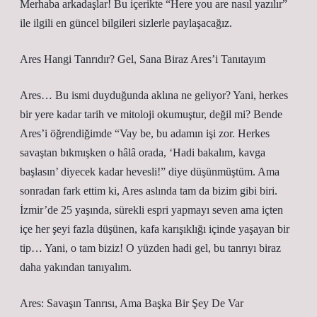
Merhaba arkadaşlar! Bu içerikte “Here you are nasıl yazılır”
ile ilgili en güncel bilgileri sizlerle paylaşacağız.
Ares Hangi Tanrıdır? Gel, Sana Biraz Ares’i Tanıtayım
Ares… Bu ismi duyduğunda aklına ne geliyor? Yani, herkes
bir yere kadar tarih ve mitoloji okumuştur, değil mi? Bende
Ares’i öğrendiğimde “Vay be, bu adamın işi zor. Herkes
savaştan bıkmışken o hâlâ orada, ‘Hadi bakalım, kavga
başlasın’ diyecek kadar hevesli!” diye düşünmüştüm. Ama
sonradan fark ettim ki, Ares aslında tam da bizim gibi biri.
İzmir’de 25 yaşında, sürekli espri yapmayı seven ama içten
içe her şeyi fazla düşünen, kafa karışıklığı içinde yaşayan bir
tip… Yani, o tam biziz! O yüzden hadi gel, bu tanrıyı biraz
daha yakından tanıyalım.
Ares: Savaşın Tanrısı, Ama Başka Bir Şey De Var