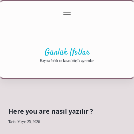
menüyü
Anasayfa
Gizlilik Politikası
Yasal Uyarı
aç
Hakkımızda
Günlük Notlar
Hayata farklı tat katan küçük ayrıntılar.
Here you are nasıl yazılır ?
Tarih: Mayıs 25, 2026