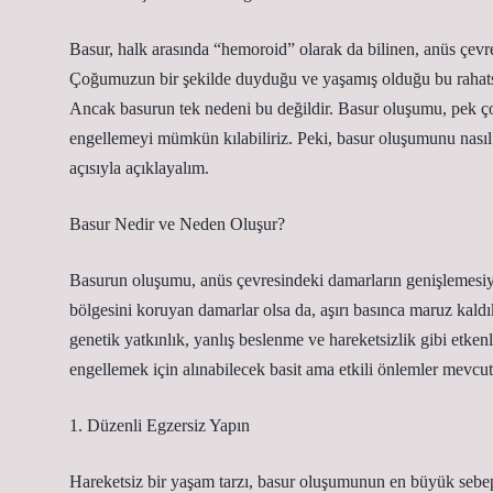
Basur, halk arasında “hemoroid” olarak da bilinen, anüs çevr
Çoğumuzun bir şekilde duyduğu ve yaşamış olduğu bu rahatsızlı
Ancak basurun tek nedeni bu değildir. Basur oluşumu, pek çok 
engellemeyi mümkün kılabiliriz. Peki, basur oluşumunu nasıl e
açısıyla açıklayalım.
Basur Nedir ve Neden Oluşur?
Basurun oluşumu, anüs çevresindeki damarların genişlemesiyle
bölgesini koruyan damarlar olsa da, aşırı basınca maruz kaldıkla
genetik yatkınlık, yanlış beslenme ve hareketsizlik gibi etken
engellemek için alınabilecek basit ama etkili önlemler mevcut
1. Düzenli Egzersiz Yapın
Hareketsiz bir yaşam tarzı, basur oluşumunun en büyük sebepl