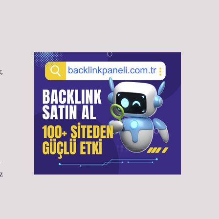
,
ı
z