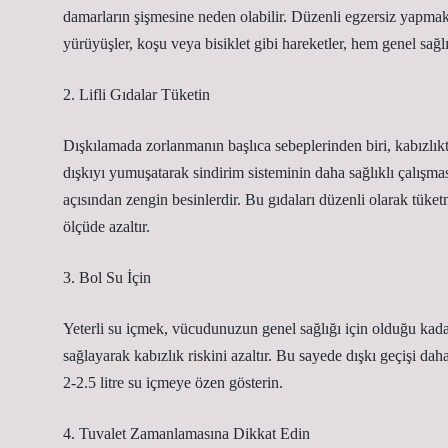
damarların şişmesine neden olabilir. Düzenli egzersiz yapmak, 
yürüyüşler, koşu veya bisiklet gibi hareketler, hem genel sağ
2. Lifli Gıdalar Tüketin
Dışkılamada zorlanmanın başlıca sebeplerinden biri, kabızlıktır
dışkıyı yumuşatarak sindirim sisteminin daha sağlıklı çalışması
açısından zengin besinlerdir. Bu gıdaları düzenli olarak tüke
ölçüde azaltır.
3. Bol Su İçin
Yeterli su içmek, vücudunuzun genel sağlığı için olduğu kada
sağlayarak kabızlık riskini azaltır. Bu sayede dışkı geçişi d
2-2.5 litre su içmeye özen gösterin.
4. Tuvalet Zamanlamasına Dikkat Edin