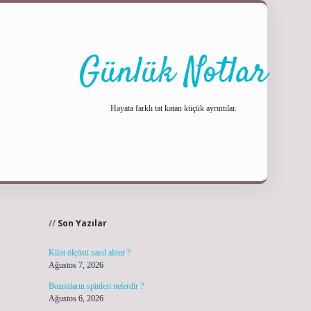
Günlük Notlar
Hayata farklı tat katan küçük ayrıntılar.
Sidebar
ilbet yeni giriş
Son Yazılar
Kilot ölçüsü nasıl alınır ?
Ağustos 7, 2026
Bozonların spinleri nelerdir ?
Ağustos 6, 2026