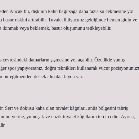
h eder. Ancak bu, dışkının kalın bağırsağa daha fazla su çekmesine yol
a basur riskini artırabilir. Tuvalet ihtiyacınız geldiğinde hemen gidin ve
e ıkınmak veya beklemek, basur oluşumunu tetikleyebilir.
s çevresindeki damarların şişmesine yol açabilir. Özellikle yanlış
Eğer spor yapıyorsanız, doğru teknikleri kullanarak vücut pozisyonunuz
n bir eğitmenden destek almakta fayda var.
r. Sert ve dokusu kaba olan tuvalet kâğıtları, anüs bölgesini tahriş
Bunun yerine, yumuşak ve nazik tuvalet kâğıtlarını tercih edin. Ayrıca,
ir.