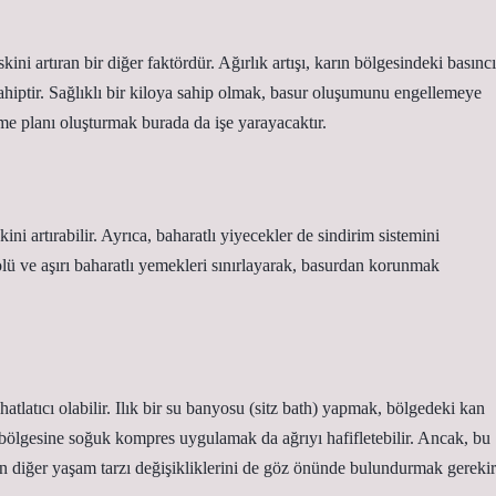
kini artıran bir diğer faktördür. Ağırlık artışı, karın bölgesindeki basıncı
ahiptir. Sağlıklı bir kiloya sahip olmak, basur oluşumunu engellemeye
nme planı oluşturmak burada da işe yarayacaktır.
kini artırabilir. Ayrıca, baharatlı yiyecekler de sindirim sistemini
olü ve aşırı baharatlı yemekleri sınırlayarak, basurdan korunmak
atlatıcı olabilir. Ilık bir su banyosu (sitz bath) yapmak, bölgedeki kan
 bölgesine soğuk kompres uygulamak da ağrıyı hafifletebilir. Ancak, bu
çin diğer yaşam tarzı değişikliklerini de göz önünde bulundurmak gerekir