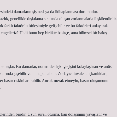
esindeki damarların şişmesi ya da iltihaplanması durumudur.
k, genellikle dışkılama sırasında oluşan zorlanmalarla ilişkilendirilir.
farklı faktörün birleşimiyle gelişebilir ve bu faktörleri anlayarak
ngelleriz? Hadi bunu hep birlikte basitçe, ama bilimsel bir bakış
 başlar. Bu damarlar, normalde dışkı geçişini kolaylaştıran ve anüs
rında şişebilir ve iltihaplanabilir. Zorlayıcı tuvalet alışkanlıkları,
ler basur riskini artırabilir. Ancak merak etmeyin, basur oluşumunu
.
erinden biridir. Uzun süreli oturma, kan dolaşımını yavaşlatır ve