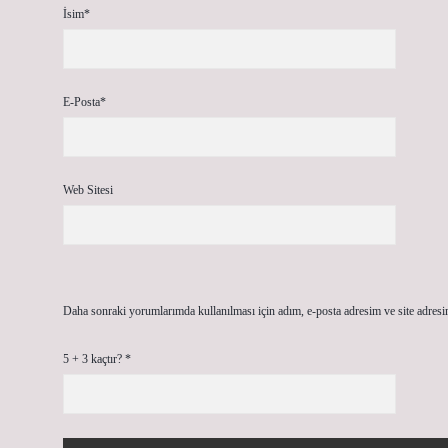
İsim*
E-Posta*
Web Sitesi
Daha sonraki yorumlarımda kullanılması için adım, e-posta adresim ve site adresi
5 + 3 kaçtır?
*