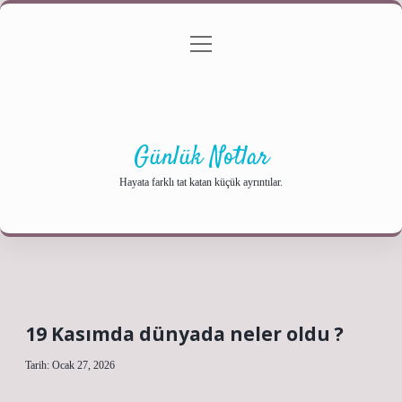
menüyü
Anasayfa
Gizlilik Politikası
Yasal Uyarı
aç
Hakkımızda
Günlük Notlar
Hayata farklı tat katan küçük ayrıntılar.
19 Kasımda dünyada neler oldu ?
Tarih: Ocak 27, 2026