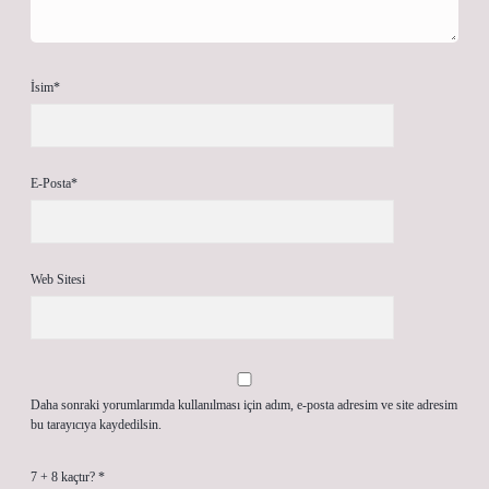
İsim*
E-Posta*
Web Sitesi
Daha sonraki yorumlarımda kullanılması için adım, e-posta adresim ve site adresim
bu tarayıcıya kaydedilsin.
7 + 8 kaçtır?
*