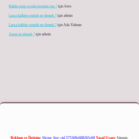
Rahîm ismi çocuğa konulur mu ?
için
Aero
Lazca kalbim seninle ne demek ?
için
admin
Lazca kalbim seninle ne demek ?
için
Ada Yalman
Azem ne demek ?
için
admin
 giriş adresi
Reklam ve İletişim:
Skype: live:.cid.575569c608265c69
Yasal Uyarı:
Sitemiz,