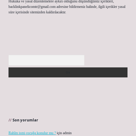
Hukuka ve yasal düzenlemelere aykırı olduğunu düşündüğünüz içerikleri,
backlinkpanelicomtr@gmail.com
adresine bildirmeniz halinde, ilgili içerikler yasal
süre içerisinde sitemizden kaldırılacaktır.
Arama
Son yorumlar
Rahîm ismi çocuğa konulur mu ?
için
admin