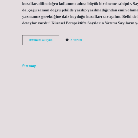
kurallar, dilin doğru kullanımı adına büyük bir öneme sahiptir. Say
da, çoğu zaman doğru şekilde yazılıp yazılmadığından emin olama
yazmamız gerektiğine dair koyduğu kuralları tartışalım. Belki d
detaylar vardır! Küresel Perspektifte Sayıların Yazımı Sayıların 
TDK
Devamını okuyun
2 Yorum
Sayılar
nasıl
yazılır
?
Sitemap