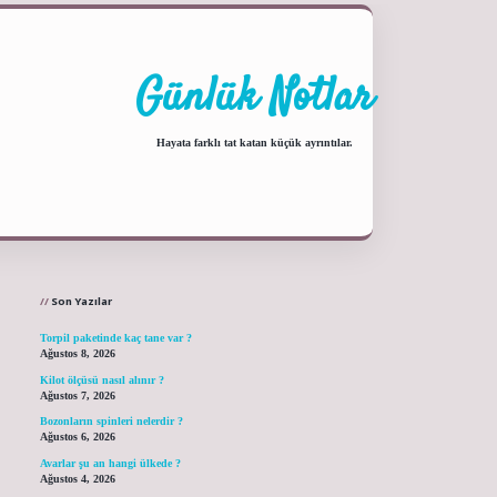
Günlük Notlar
Hayata farklı tat katan küçük ayrıntılar.
Sidebar
ilbet yeni giriş adresi
Son Yazılar
Torpil paketinde kaç tane var ?
Ağustos 8, 2026
Kilot ölçüsü nasıl alınır ?
Ağustos 7, 2026
Bozonların spinleri nelerdir ?
Ağustos 6, 2026
Avarlar şu an hangi ülkede ?
Ağustos 4, 2026