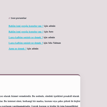
Son yorumlar
Rahîm ismi çocuğa konulur mu ?
için
admin
Rahîm ismi çocuğa konulur mu ?
için
Aero
Lazca kalbim seninle ne demek ?
için
admin
Lazca kalbim seninle ne demek ?
için
Ada Yalman
Azem ne demek ?
için
admin
ı olarak hizmet vermektedir. Bu nedenle, sitedeki içerikleri proaktif olarak
 Bu internet sitesi, herhangi bir marka, kurum veya şahıs şirketi ile hiçbir
a paylaşım yapılmamaktadır. Gerçek kurum ve kişiler ile isim benzerlikleri