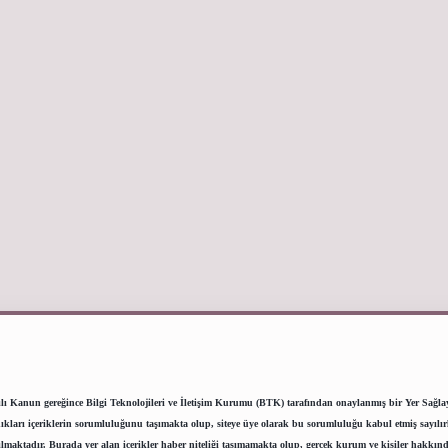
lı Kanun gereğince Bilgi Teknolojileri ve İletişim Kurumu (BTK) tarafından onaylanmış bir Yer Sağlayıc
ı içeriklerin sorumluluğunu taşımakta olup, siteye üye olarak bu sorumluluğu kabul etmiş sayılırlar.
lmaktadır. Burada yer alan içerikler haber niteliği taşımamakta olup, gerçek kurum ve kişiler hakkınd