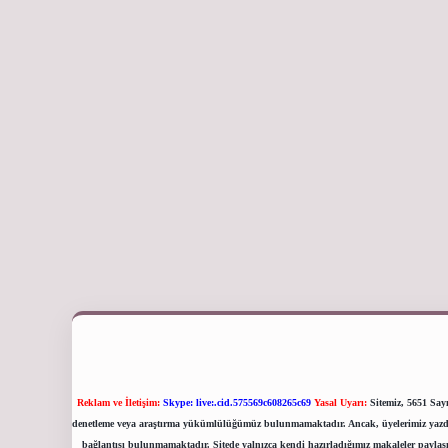
Reklam ve İletişim:
Skype: live:.cid.575569c608265c69
Yasal Uyarı:
Sitemiz, 5651 Sayı
denetleme veya araştırma yükümlülüğümüz bulunmamaktadır. Ancak, üyelerimiz yazdıklar
bağlantısı bulunmamaktadır. Sitede yalnızca kendi hazırladığımız makaleler paylaşı