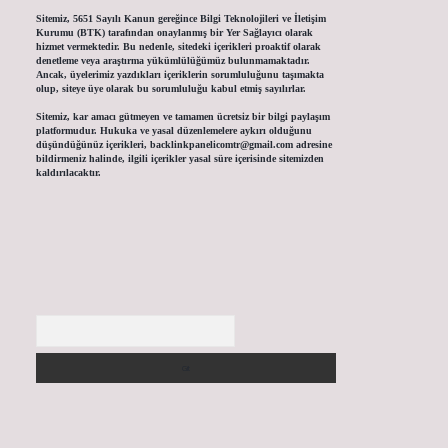
Sitemiz, 5651 Sayılı Kanun gereğince Bilgi Teknolojileri ve İletişim
Kurumu (BTK) tarafından onaylanmış bir Yer Sağlayıcı olarak
hizmet vermektedir. Bu nedenle, sitedeki içerikleri proaktif olarak
denetleme veya araştırma yükümlülüğümüz bulunmamaktadır.
Ancak, üyelerimiz yazdıkları içeriklerin sorumluluğunu taşımakta
olup, siteye üye olarak bu sorumluluğu kabul etmiş sayılırlar.
Sitemiz, kar amacı gütmeyen ve tamamen ücretsiz bir bilgi paylaşım
platformudur. Hukuka ve yasal düzenlemelere aykırı olduğunu
düşündüğünüz içerikleri,
backlinkpanelicomtr@gmail.com
adresine
bildirmeniz halinde, ilgili içerikler yasal süre içerisinde sitemizden
kaldırılacaktır.
Arama