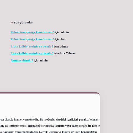
Son yorumlar
Rahîm ismi çocuğa konulur mu ?
için
admin
Rahîm ismi çocuğa konulur mu ?
için
Aero
Lazca kalbim seninle ne demek ?
için
admin
Lazca kalbim seninle ne demek ?
için
Ada Yalman
Azem ne demek ?
için
admin
ı olarak hizmet vermektedir. Bu nedenle, sitedeki içerikleri proaktif olarak
 Bu internet sitesi, herhangi bir marka, kurum veya şahıs şirketi ile hiçbir
a paylaşım yapılmamaktadır. Gerçek kurum ve kişiler ile isim benzerlikleri