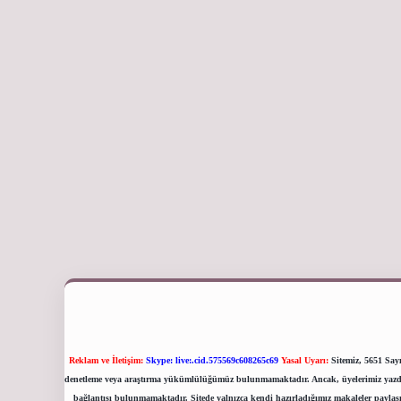
Reklam ve İletişim:
Skype: live:.cid.575569c608265c69
Yasal Uyarı:
Sitemiz, 5651 Sayı
denetleme veya araştırma yükümlülüğümüz bulunmamaktadır. Ancak, üyelerimiz yazdıklar
bağlantısı bulunmamaktadır. Sitede yalnızca kendi hazırladığımız makaleler paylaşı