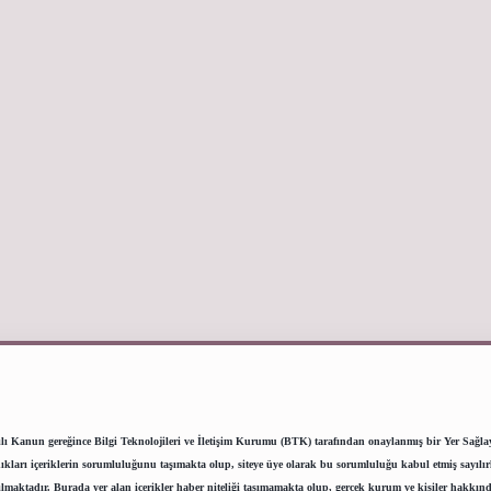
lı Kanun gereğince Bilgi Teknolojileri ve İletişim Kurumu (BTK) tarafından onaylanmış bir Yer Sağlayıc
ı içeriklerin sorumluluğunu taşımakta olup, siteye üye olarak bu sorumluluğu kabul etmiş sayılırlar.
lmaktadır. Burada yer alan içerikler haber niteliği taşımamakta olup, gerçek kurum ve kişiler hakkınd