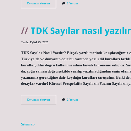
Geniş
Devamını okuyun
2 Yorum
tabanlı
ne
demek
?
TDK Sayılar nasıl yazılır
Tarih: Eylül 29, 2025
TDK Sayılar Nasıl Yazılır? Birçok yazılı metinde karşılaştığımız e
Türkiye’de ve dünyanın dört bir yanında yazılı dil kuralları farkl
kurallar, dilin doğru kullanımı adına büyük bir öneme sahiptir. Say
da, çoğu zaman doğru şekilde yazılıp yazılmadığından emin olama
yazmamız gerektiğine dair koyduğu kuralları tartışalım. Belki d
detaylar vardır! Küresel Perspektifte Sayıların Yazımı Sayıların 
TDK
Devamını okuyun
2 Yorum
Sayılar
nasıl
yazılır
?
Sitemap