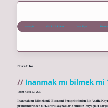
Anasayfa
Gizlilik Politikası
Yasal Uyarı
Hakkım
Etiket:
lar
Inanmak mı bilmek mi 
Tarih: Kasım 12, 2025
İnanmak mı Bilmek mi? Ekonomi Perspektifinden Bir Analiz Kaynak
problemlerinden biri, sınırlı kaynaklarla sınırsız ihtiyaçları karş