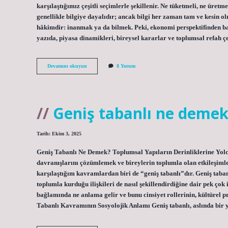
karşılaştığımız çeşitli seçimlerle şekillenir. Ne tüketmeli, ne üre
genellikle bilgiye dayalıdır; ancak bilgi her zaman tam ve kesin o
hâkimdir: inanmak ya da bilmek. Peki, ekonomi perspektifinden b
yazıda, piyasa dinamikleri, bireysel kararlar ve toplumsal refah 
Inanmak
Devamını okuyun
8 Yorum
mı
bilmek
mi
?
Geniş tabanlı ne demek
Tarih: Ekim 3, 2025
Geniş Tabanlı Ne Demek? Toplumsal Yapıların Derinliklerine Yolc
davranışlarını çözümlemek ve bireylerin toplumla olan etkileşimle
karşılaştığım kavramlardan biri de “geniş tabanlı”dır. Geniş taban
toplumla kurduğu ilişkileri de nasıl şekillendirdiğine dair pek çok 
bağlamında ne anlama gelir ve bunu cinsiyet rollerinin, kültürel pra
Tabanlı Kavramının Sosyolojik Anlamı Geniş tabanlı, aslında bir y