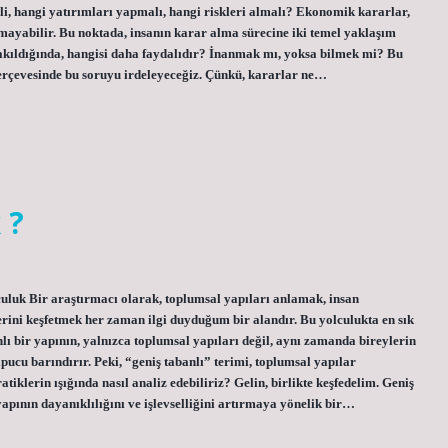
tmeli, hangi yatırımları yapmalı, hangi riskleri almalı? Ekonomik kararlar,
lmayabilir. Bu noktada, insanın karar alma sürecine iki temel yaklaşım
akıldığında, hangisi daha faydalıdır? İnanmak mı, yoksa bilmek mi? Bu
çerçevesinde bu soruyu irdeleyeceğiz. Çünkü, kararlar ne…
 ?
uluk Bir araştırmacı olarak, toplumsal yapıları anlamak, insan
rini keşfetmek her zaman ilgi duyduğum bir alandır. Bu yolculukta en sık
lı bir yapının, yalnızca toplumsal yapıları değil, aynı zamanda bireylerin
ipucu barındırır. Peki, “geniş tabanlı” terimi, toplumsal yapılar
tiklerin ışığında nasıl analiz edebiliriz? Gelin, birlikte keşfedelim. Geniş
apının dayanıklılığını ve işlevselliğini artırmaya yönelik bir…