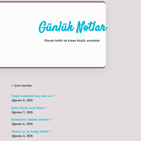
Günlük Notlar
Hayata farklı tat katan küçük ayrıntılar.
Sidebar
ilbet yeni giriş adresi
Son Yazılar
Torpil paketinde kaç tane var ?
Ağustos 8, 2026
Kilot ölçüsü nasıl alınır ?
Ağustos 7, 2026
Bozonların spinleri nelerdir ?
Ağustos 6, 2026
Avarlar şu an hangi ülkede ?
Ağustos 4, 2026