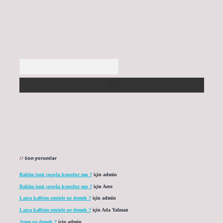
Arama
Son yorumlar
Rahîm ismi çocuğa konulur mu ?
için
admin
Rahîm ismi çocuğa konulur mu ?
için
Aero
Lazca kalbim seninle ne demek ?
için
admin
Lazca kalbim seninle ne demek ?
için
Ada Yalman
Azem ne demek ?
için
admin