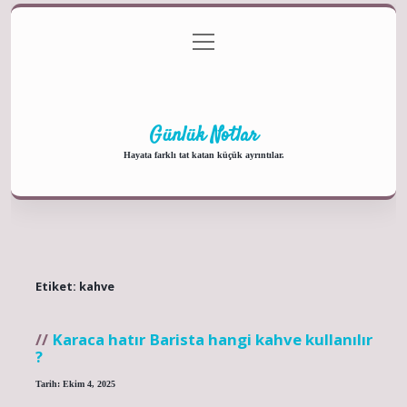
menüyü
Anasayfa
Gizlilik Politikası
Yasal Uyarı
aç
Hakkımızda
Günlük Notlar
Hayata farklı tat katan küçük ayrıntılar.
Etiket:
kahve
Karaca hatır Barista hangi kahve kullanılır
?
Tarih: Ekim 4, 2025