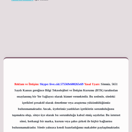
giriş adresi
Reklam ve İletişim:
Skype: live:.cid.575569c608265c69
Yasal Uyarı:
Sitemiz, 5651
Sayılı Kanun gereğince Bilgi Teknolojileri ve İletişim Kurumu (BTK) tarafından
onaylanmış bir Yer Sağlayıcı olarak hizmet vermektedir. Bu nedenle, sitedeki
içerikleri proaktif olarak denetleme veya araştırma yükümlülüğümüz
bulunmamaktadır. Ancak, üyelerimiz yazdıkları içeriklerin sorumluluğunu
taşımakta olup, siteye üye olarak bu sorumluluğu kabul etmiş sayılırlar. Bu internet
sitesi, herhangi bir marka, kurum veya şahıs şirketi ile hiçbir bağlantısı
bulunmamaktadır. Sitede yalnızca kendi hazırladığımız makaleler paylaşılmaktadır.