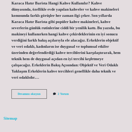
Karaca Hatır Barista Hangi Kahve Kullanılır? Kahve
dünyasında, özellikle evde yapılan kahveler ve kahve makineleri
konusunda farklı görüşler her zaman ilgi çeker. Son yıllarda
Karaca Hatır Barista gibi popüler kahve makineleri, kahve
severlerin günlük rutinlerine ciddi bir yenilik kattı. Bu yazıda, bu
makineyi kullanırken hangi kahve çekirdeklerinin en iyi sonucu
verdiğini farklı bakış açılarıyla ele alacağız. Erkeklerin objektif
ve veri odaklı, kadınların ise duygusal ve toplumsal etkiler
üzerinden değerlendirdiği kahve tercihlerini karşılaştırarak, hem
teknik hem de duygusal açıdan en iyi tercihi keşfetmeye
çalışacağız. Erkeklerin Bakış Açısından: Objektif ve Veri Odaklı
Yaklaşım Erkeklerin kahve tercihleri genellikle daha teknik ve
veri odaklıdır.…
Karaca
Devamını okuyun
2 Yorum
hatır
Barista
hangi
kahve
kullanılır
Sitemap
?