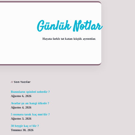
Günlük Notlar
Hayata farklı tat katan küçük ayrıntılar.
Sidebar
ilbet yeni giriş adresi
Son Yazılar
Bozonların spinleri nelerdir ?
Ağustos 6, 2026
Avarlar şu an hangi ülkede ?
Ağustos 4, 2026
5 numara tarak kaç mm’dir ?
Ağustos 3, 2026
30 beygir kaç cc’dir ?
Temmuz 30, 2026