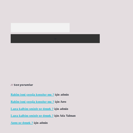
Arama
Son yorumlar
Rahîm ismi çocuğa konulur mu ?
için
admin
Rahîm ismi çocuğa konulur mu ?
için
Aero
Lazca kalbim seninle ne demek ?
için
admin
Lazca kalbim seninle ne demek ?
için
Ada Yalman
Azem ne demek ?
için
admin