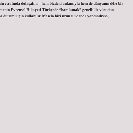
menin etrafında dolaşalım—hem bizdeki anlamıyla hem de dünyanın dört bir
limenin Evrensel Hikayesi Türkçede “hamlamak” genellikle vücudun
 durumu için kullanılır. Mesela biri uzun süre spor yapmadıysa,