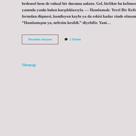
bedensel hem de ruhsal bir durumu anlatır. Gel, birlikte bu keli
yanında yankı bulan karşılıklarıyla. — Hamlamak: Yerel Bir Ke
formdan düşmesi, kondisyon kaybı ya da eskisi kadar zinde olmama
“Hamlamışım ya, nefesim kesildi.” diyebilir. Yani…
Hamlamak
Devamını okuyun
2 Yorum
demek
ne
demek
?
Sitemap