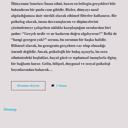
İllüzyonun Sınırları İnsan zihni, bazen en belirgin gerçekleri bile
bulandıran bir puslu cam gibidir. Bizler, dünyayı nasıl
algıladığımıza dair sürekli olarak zihinsel filtreler kullanırız. Bir
psikolog olarak, insan davranışlarını ve düşüncelerini
çözümlemeye çalışırken sıklıkla karşılaştığım sorulardan biri
şudur: “Gerçek nedir ve ne kadarını doğru algılıyoruz?” Belki de
“hangi gezegen yok?” sorusu, bu sorunun bir başka halidir.
Bilimsel olarak, bu gezegenin gerçekten var olup olmadığı
önemli değildir. Ancak, psikolojik bir bakış açısıyla, bu soru
zihnimizdeki boşluklar, hayal gücü ve toplumsal inançlarla ilginç
bir bağlantı kurar. Gelin, bilişsel, duygusal ve sosyal psikoloji
boyutlarından bakarak…
Hangi
Devamını okuyun
2 Yorum
gezegen
yok
?
Sitemap