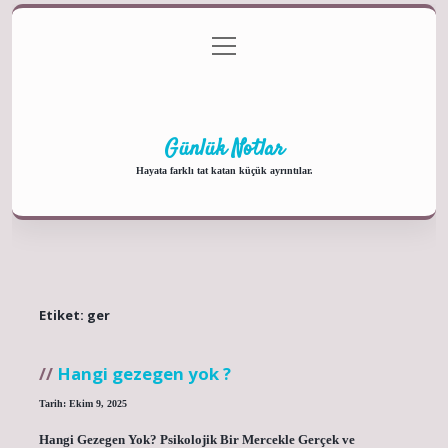
menüyü
Anasayfa
Gizlilik Politikası
Yasal Uyarı
aç
Hakkımızda
Günlük Notlar
Hayata farklı tat katan küçük ayrıntılar.
Etiket:
ger
Hangi gezegen yok ?
Tarih: Ekim 9, 2025
Hangi Gezegen Yok? Psikolojik Bir Mercekle Gerçek ve