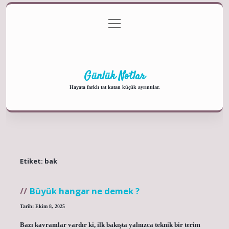
menüyü
Anasayfa
Gizlilik Politikası
Yasal Uyarı
aç
Hakkımızda
Günlük Notlar
Hayata farklı tat katan küçük ayrıntılar.
Etiket:
bak
Büyük hangar ne demek ?
Tarih: Ekim 8, 2025
Bazı kavramlar vardır ki, ilk bakışta yalnızca teknik bir terim