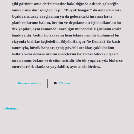
gibi görünür ama derinlemesine bakıldığında aslında geleceğin
mimarisine dair ipuçları taşır. “Büyük hangar” da onlardan biri.
Uçakların, uzay araçlarının ya da gelecekteki insansız hava
platformlarının bakım, üretim ve depolanması için kullanılan bu
dev yapılar, aynı zamanda insanlığın mühendislik gücünün sessiz
tanıklarıdır. Gelin, bu kavramı hem teknik hem de toplumsal bir
vizyonla birlikte keşfedelim. Büyük Hangar Ne Demek? En basit
tanımıyla, büyük hangar; geniş gövdeli uçaklar, çoklu bakım
hatları veya devasa üretim süreçlerini barındırabilecek ölçekte
tasarlanmış bakım ve üretim tesisidir. Bu tür yapılar, yüz binlerce
metrekarelik alanlara yayılabilir, aynı anda birden…
Büyük
Devamını okuyun
2 Yorum
hangar
ne
demek
?
Sitemap