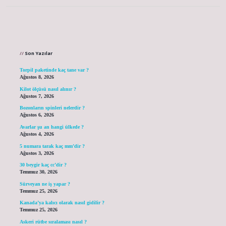
Sidebar
Son Yazılar
Torpil paketinde kaç tane var ?
Ağustos 8, 2026
Kilot ölçüsü nasıl alınır ?
Ağustos 7, 2026
Bozonların spinleri nelerdir ?
Ağustos 6, 2026
Avarlar şu an hangi ülkede ?
Ağustos 4, 2026
5 numara tarak kaç mm’dir ?
Ağustos 3, 2026
30 beygir kaç cc’dir ?
Temmuz 30, 2026
Sürveyan ne iş yapar ?
Temmuz 25, 2026
Kanada’ya kalıcı olarak nasıl gidilir ?
Temmuz 25, 2026
Askeri rütbe sıralaması nasıl ?