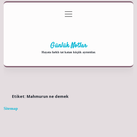
menüyü
Anasayfa
Gizlilik Politikası
Yasal Uyarı
aç
Hakkımızda
Günlük Notlar
Hayata farklı tat katan küçük ayrıntılar.
Etiket:
Mahmurun ne demek
Sitemap