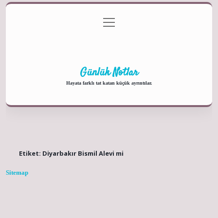
menüyü
Anasayfa
Gizlilik Politikası
Yasal Uyarı
aç
Hakkımızda
Günlük Notlar
Hayata farklı tat katan küçük ayrıntılar.
Etiket:
Diyarbakır Bismil Alevi mi
Sitemap