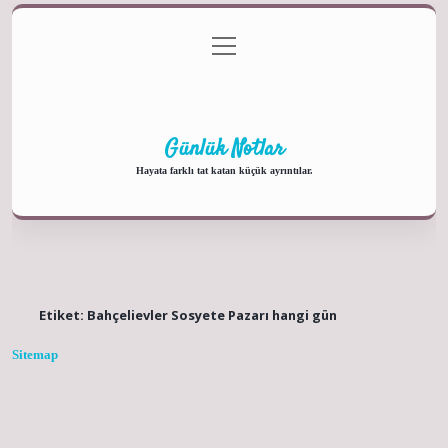
menüyü
Anasayfa
Gizlilik Politikası
Yasal Uyarı
aç
Hakkımızda
Günlük Notlar
Hayata farklı tat katan küçük ayrıntılar.
Etiket:
Bahçelievler Sosyete Pazarı hangi gün
Sitemap